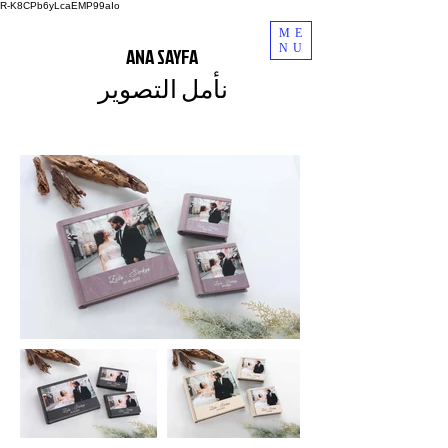
R-K8CPb6yLcaEMP99aIo
ME
NU
ANA SAYFA
نأمل التصوير