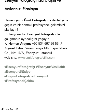
Esenyurt Fotoğrafçınıza Ulaşın ve 
Anılarınızı Planlayın
Hemen şimdi 
Ümit Fotoğrafçılık
 ile iletişime 
geçin ve bir sonraki profesyonel çekiminizi 
planlayın!
Profesyonel bir 
Esenyurt fotoğrafçı
 ile 
çalışmanın ayrıcalığını yaşayın.
📞 
Hemen Arayın:
 +90 534 697 56 56 📍 
Ziyaret Edin:
 Süleymaniye Mh., Ispartakule 
Cd., No: 16/A, Esenyurt, İstanbul
web site: 
www.umitfotografcilik.com
#EsenyurtFotoğrafçı
#EsenyurtVesikalık
#EsenyurtStüdyo
#DüğünFotoğrafçısıEsenyurt
#ProfesyonelÇekim