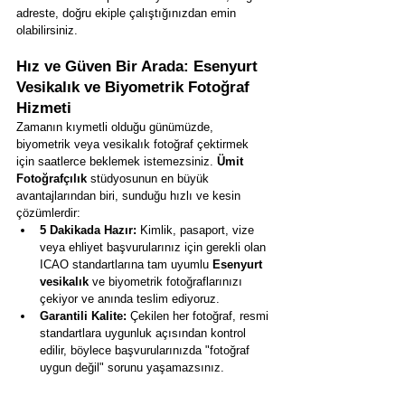
adreste, doğru ekiple çalıştığınızdan emin 
olabilirsiniz.
Hız ve Güven Bir Arada: Esenyurt 
Vesikalık ve Biyometrik Fotoğraf 
Hizmeti
Zamanın kıymetli olduğu günümüzde, 
biyometrik veya vesikalık fotoğraf çektirmek 
için saatlerce beklemek istemezsiniz. 
Ümit 
Fotoğrafçılık
 stüdyosunun en büyük 
avantajlarından biri, sunduğu hızlı ve kesin 
çözümlerdir:
5 Dakikada Hazır:
 Kimlik, pasaport, vize 
veya ehliyet başvurularınız için gerekli olan 
ICAO standartlarına tam uyumlu 
Esenyurt 
vesikalık
 ve biyometrik fotoğraflarınızı 
çekiyor ve anında teslim ediyoruz.
Garantili Kalite:
 Çekilen her fotoğraf, resmi 
standartlara uygunluk açısından kontrol 
edilir, böylece başvurularınızda "fotoğraf 
uygun değil" sorunu yaşamazsınız.