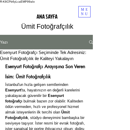
R-K8CPb6yLcaEMP99aIo
ME
NU
ANA SAYFA
Ümit Fotoğrafçılık
Yazı
Esenyurt Fotoğrafçı Seçiminde Tek Adresiniz:
Ümit Fotoğrafçılık ile Kaliteyi Yakalayın
Esenyurt Fotoğrafçı Arayışına Son Veren 
İsim: Ümit Fotoğrafçılık
İstanbul'un hızla gelişen semtlerinden 
Esenyurt
'ta, hayatınızın en değerli karelerini 
yakalayacak güvenilir bir 
Esenyurt 
fotoğrafçı
 bulmak bazen zor olabilir. Kaliteden 
ödün vermeden, hızlı ve profesyonel hizmet 
almak isteyenlerin ilk tercihi olan 
Ümit 
Fotoğrafçılık
, stüdyo deneyimini bambaşka bir 
seviyeye taşıyor. İster resmi bir evrak fotoğrafı, 
ister sanatsal bir portre ihtiyacınız olsun; doğru 