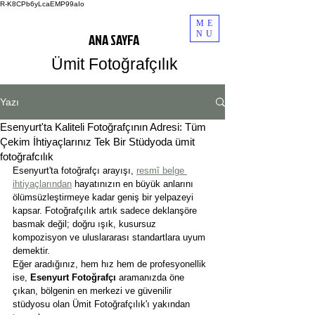
R-K8CPb6yLcaEMP99aIo
ME
NU
ANA SAYFA
Ümit Fotoğrafçılık
Yazı
Esenyurt'ta Kaliteli Fotoğrafçının Adresi: Tüm
Çekim İhtiyaçlarınız Tek Bir Stüdyoda ümit
fotoğrafcılık
Esenyurt'ta fotoğrafçı arayışı, 
resmî belge 
ihtiyaçlarından
 hayatınızın en büyük anlarını 
ölümsüzleştirmeye kadar geniş bir yelpazeyi 
kapsar. Fotoğrafçılık artık sadece deklanşöre 
basmak değil; doğru ışık, kusursuz 
kompozisyon ve uluslararası standartlara uyum 
demektir.
Eğer aradığınız, hem hız hem de profesyonellik 
ise, 
Esenyurt Fotoğrafçı
 aramanızda öne 
çıkan, bölgenin en merkezi ve güvenilir 
stüdyosu olan Ümit Fotoğrafçılık'ı yakından 