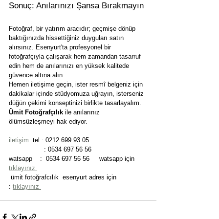
Sonuç: Anılarınızı Şansa Bırakmayın
Fotoğraf, bir yatırım aracıdır; geçmişe dönüp 
baktığınızda hissettiğiniz duyguları satın 
alırsınız. Esenyurt'ta profesyonel bir 
fotoğrafçıyla çalışarak hem zamandan tasarruf 
edin hem de anılarınızı en yüksek kalitede 
güvence altına alın.
Hemen iletişime geçin, ister resmî belgeniz için 
dakikalar içinde stüdyomuza uğrayın, isterseniz 
düğün çekimi konseptinizi birlikte tasarlayalım. 
Ümit Fotoğrafçılık
 ile anılarınız 
ölümsüzleşmeyi hak ediyor.
iletişim
  tel : 0212 699 93 05  
                  : 0534 697 56 56 
watsapp    :  0534 697 56 56     watsapp için 
tıklayınız 
 ümit fotoğrafcılık  esenyurt adres için 
: 
tıklayınız 