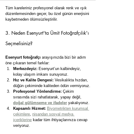
Tüm kareleriniz profesyonel olarak renk ve ışık 
düzenlemesinden geçer, bu özel günün enerjisini 
kaybetmeden ölümsüzleştirilir.
3. Neden Esenyurt'ta Ümit Fotoğrafçılık'ı 
Seçmelisiniz?
Esenyurt fotoğrafçı
 arayışınızda bizi bir adım 
öne çıkaran temel farklar:
Merkezdeyiz:
 Esenyurt’un kalbindeyiz, 
kolay ulaşım imkanı sunuyoruz.
Hız ve Kalite Dengesi:
 Vesikalıkta hızdan, 
düğün çekiminde kaliteden ödün vermiyoruz.
Profesyonel Yönlendirme:
 Çekim 
sırasında sizi rahatlatarak, yapay değil, 
doğal gülümseme ve ifadeler
 yakalıyoruz.
Kapsamlı Hizmet:
Biyometrikten kurumsal 
çekimlere
, 
nişandan sosyal medya 
içeriklerine
 kadar tüm ihtiyaçlarınıza cevap 
veriyoruz.