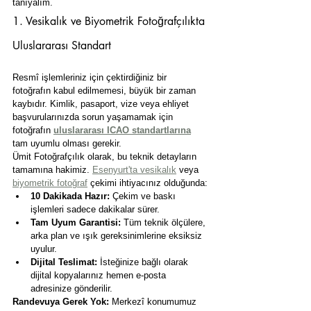
tanıyalım.
1. Vesikalık ve Biyometrik Fotoğrafçılıkta 
Uluslararası Standart
Resmî işlemleriniz için çektirdiğiniz bir 
fotoğrafın kabul edilmemesi, büyük bir zaman 
kaybıdır. Kimlik, pasaport, vize veya ehliyet 
başvurularınızda sorun yaşamamak için 
fotoğrafın 
uluslararası ICAO standartlarına
tam uyumlu olması gerekir.
Ümit Fotoğrafçılık olarak, bu teknik detayların 
tamamına hakimiz. 
Esenyurt'ta vesikalık
 veya 
biyometrik fotoğraf
 çekimi ihtiyacınız olduğunda:
10 Dakikada Hazır:
 Çekim ve baskı 
işlemleri sadece dakikalar sürer.
Tam Uyum Garantisi:
 Tüm teknik ölçülere, 
arka plan ve ışık gereksinimlerine eksiksiz 
uyulur.
Dijital Teslimat:
 İsteğinize bağlı olarak 
dijital kopyalarınız hemen e-posta 
adresinize gönderilir.
Randevuya Gerek Yok:
 Merkezî konumumuz 