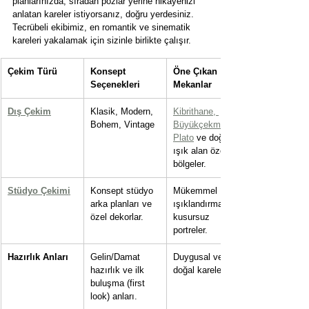
planlarınızda, sıradan pozlar yerine hikayenizi 
anlatan kareler istiyorsanız, doğru yerdesiniz.
Tecrübeli ekibimiz, en romantik ve sinematik 
kareleri yakalamak için sizinle birlikte çalışır.
Çekim Türü
Konsept 
Öne Çıkan 
Seçenekleri
Mekanlar
Dış Çekim
Klasik, Modern, 
Kibrithane, 
Bohem, Vintage
Büyükçekmece 
Plato
 ve doğal 
ışık alan özel 
bölgeler.
Stüdyo Çekimi
Konsept stüdyo 
Mükemmel 
arka planları ve 
ışıklandırma ile 
özel dekorlar.
kusursuz 
portreler.
Hazırlık Anları
Gelin/Damat 
Duygusal ve 
hazırlık ve ilk 
doğal kareler.
buluşma (first 
look) anları.