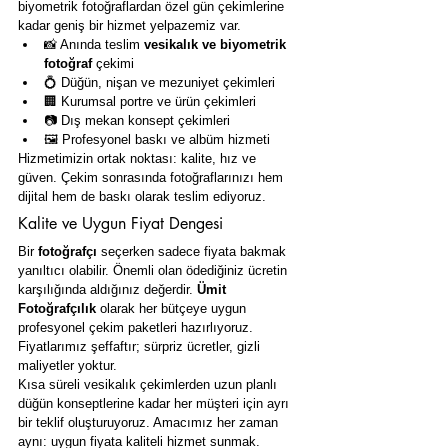
biyometrik fotoğraflardan özel gün çekimlerine 
kadar geniş bir hizmet yelpazemiz var.
📸 Anında teslim 
vesikalık ve biyometrik 
fotoğraf
 çekimi
💍 Düğün, nişan ve mezuniyet çekimleri
🏢 Kurumsal portre ve ürün çekimleri
📷 Dış mekan konsept çekimleri
🖼️ Profesyonel baskı ve albüm hizmeti
Hizmetimizin ortak noktası: kalite, hız ve 
güven. Çekim sonrasında fotoğraflarınızı hem 
dijital hem de baskı olarak teslim ediyoruz.
Kalite ve Uygun Fiyat Dengesi
Bir 
fotoğrafçı
 seçerken sadece fiyata bakmak 
yanıltıcı olabilir. Önemli olan ödediğiniz ücretin 
karşılığında aldığınız değerdir. 
Ümit 
Fotoğrafçılık
 olarak her bütçeye uygun 
profesyonel çekim paketleri hazırlıyoruz. 
Fiyatlarımız şeffaftır; sürpriz ücretler, gizli 
maliyetler yoktur.
Kısa süreli vesikalık çekimlerden uzun planlı 
düğün konseptlerine kadar her müşteri için ayrı 
bir teklif oluşturuyoruz. Amacımız her zaman 
aynı: uygun fiyata kaliteli hizmet sunmak.