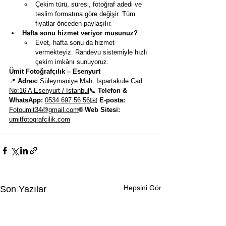
Çekim türü, süresi, fotoğraf adedi ve 
teslim formatına göre değişir. Tüm 
fiyatlar önceden paylaşılır.
Hafta sonu hizmet veriyor musunuz?
Evet, hafta sonu da hizmet 
vermekteyiz. Randevu sistemiyle hızlı 
çekim imkânı sunuyoruz.
Ümit Fotoğrafçılık – Esenyurt
📍 
Adres:
Süleymaniye Mah. Ispartakule Cad. 
No:16 A Esenyurt / İstanbul
📞 
Telefon & 
WhatsApp:
0534 697 56 56
✉️ 
E-posta:
Fotoumit34@gmail.com
🌐 
Web Sitesi:
umitfotografcilik.com
Hepsini Gör
Son Yazılar