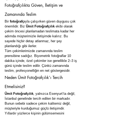
Fotoğrafçılıkta Güven, İletişim ve 
Zamanında Teslim
Bir 
fotoğrafçı
yla çalışırken güven duygusu çok 
önemlidir. Biz 
Ümit Fotoğrafçılık
 ekibi olarak 
çekim öncesi planlamadan teslimata kadar her 
adımda müşterimizle iletişimde kalırız. Bu 
sayede hiçbir detay atlanmaz, her şey 
planlandığı gibi ilerler.
Tüm çekimlerimizde zamanında teslim 
prensibine sadığız. Biyometrik fotoğraflar 10 
dakika içinde, özel çekimler ise genellikle 2–3 iş 
günü içinde teslim edilir. Çünkü zamanında 
teslim, profesyonelliğin en net göstergesidir.
Neden Ümit Fotoğrafçılık’ı Tercih 
Etmelisiniz?
Ümit Fotoğrafçılık
, yalnızca Esenyurt’ta değil, 
İstanbul genelinde tercih edilen bir markadır. 
Bunun sebebi sadece çekim kalitemiz değil, 
müşteriyle kurduğumuz güçlü iletişimdir. 
Yıllardır yüzlerce kişinin gülümsemesini 