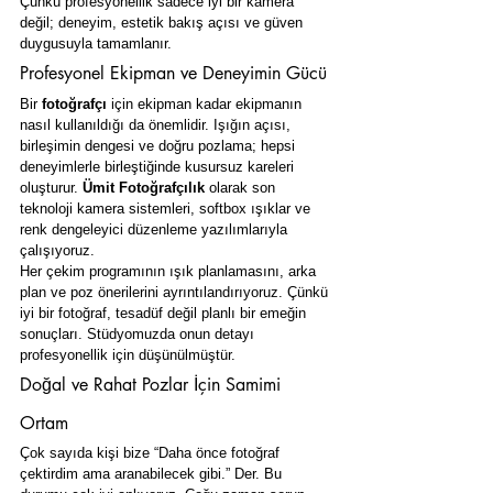
Çünkü profesyonellik sadece iyi bir kamera 
değil; deneyim, estetik bakış açısı ve güven 
duygusuyla tamamlanır.
Profesyonel Ekipman ve Deneyimin Gücü
Bir 
fotoğrafçı
 için ekipman kadar ekipmanın 
nasıl kullanıldığı da önemlidir. Işığın açısı, 
birleşimin dengesi ve doğru pozlama; hepsi 
deneyimlerle birleştiğinde kusursuz kareleri 
oluşturur. 
Ümit Fotoğrafçılık
 olarak son 
teknoloji kamera sistemleri, softbox ışıklar ve 
renk dengeleyici düzenleme yazılımlarıyla 
çalışıyoruz.
Her çekim programının ışık planlamasını, arka 
plan ve poz önerilerini ayrıntılandırıyoruz. Çünkü 
iyi bir fotoğraf, tesadüf değil planlı bir emeğin 
sonuçları. Stüdyomuzda onun detayı 
profesyonellik için düşünülmüştür.
Doğal ve Rahat Pozlar İçin Samimi 
Ortam
Çok sayıda kişi bize “Daha önce fotoğraf 
çektirdim ama aranabilecek gibi.” Der. Bu 