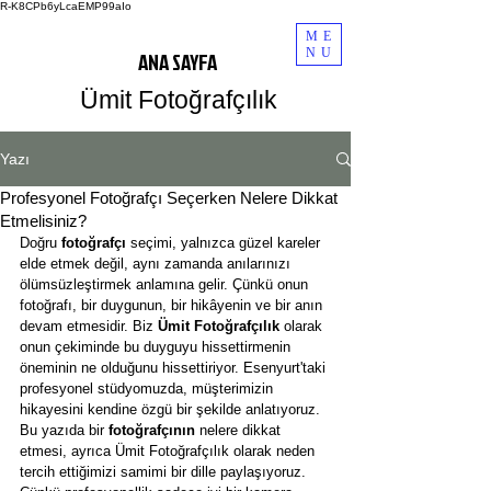
R-K8CPb6yLcaEMP99aIo
ME
NU
ANA SAYFA
Ümit Fotoğrafçılık
Yazı
Profesyonel Fotoğrafçı Seçerken Nelere Dikkat
Etmelisiniz?
Doğru 
fotoğrafçı
 seçimi, yalnızca güzel kareler 
elde etmek değil, aynı zamanda anılarınızı 
ölümsüzleştirmek anlamına gelir. Çünkü onun 
fotoğrafı, bir duygunun, bir hikâyenin ve bir anın 
devam etmesidir. Biz 
Ümit Fotoğrafçılık
 olarak 
onun çekiminde bu duyguyu hissettirmenin 
öneminin ne olduğunu hissettiriyor. Esenyurt'taki 
profesyonel stüdyomuzda, müşterimizin 
hikayesini kendine özgü bir şekilde anlatıyoruz.
Bu yazıda bir 
fotoğrafçının
 nelere dikkat 
etmesi, ayrıca Ümit Fotoğrafçılık olarak neden 
tercih ettiğimizi samimi bir dille paylaşıyoruz. 