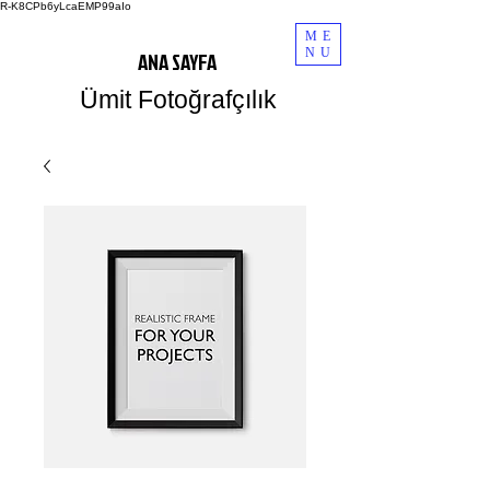
R-K8CPb6yLcaEMP99aIo
ME
NU
ANA SAYFA
Ümit Fotoğrafçılık