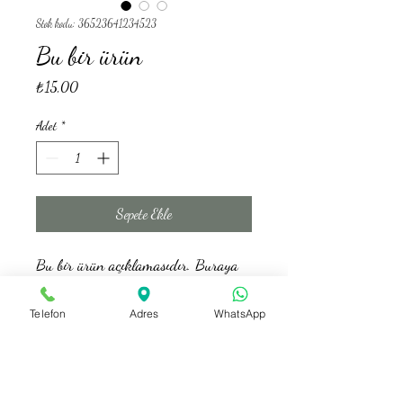
Stok kodu: 36523641234523
Bu bir ürün
Fiyat
₺15,00
Adet
*
Sepete Ekle
Bu bir ürün açıklamasıdır. Buraya 
ürününüz hakkında bilgiler girin 
örneğin: ürün materyali, boyutu, 
Telefon
Adres
WhatsApp
özellikleri vb.
ÜRÜN BİLGİLERİ